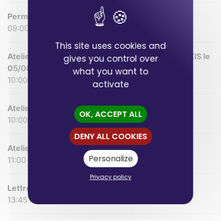
Permanence le 05/08
09:00 - 10:00
This site uses cookies and
Atelier ENRETIEN D EMBAUCHE ROUAULT ALEXIS le
gives you control over
05/08
what you want to
10:00 - 12:00
activate
Atelier Sophrologie le 05/08
OK, ACCEPT ALL
10:00 - 11:00
DENY ALL COOKIES
Atelier Sophrologie le 05/08
Personalize
11:00 - 12:00
Privacy policy
Lettre de motivation niveau 1 le 05/08
13:45 - 16:15